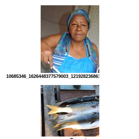
10685346_1626448377579003_121928236861997991_n_edited_