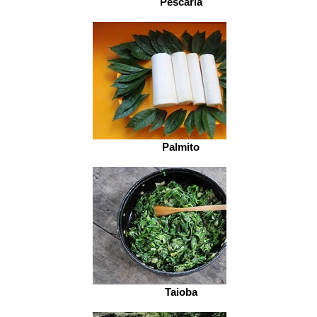
Pescaria
Palmito
Taioba