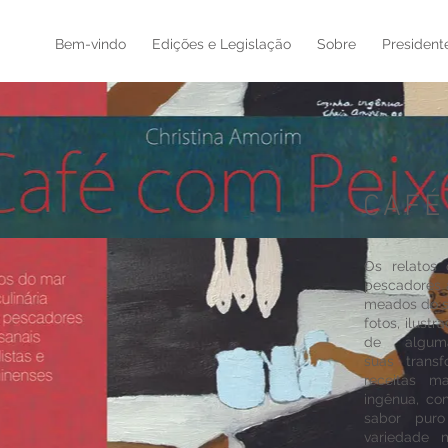
Bem-vindo
Edições e Legislação
Sobre
President
CAFÉ
Os relatos 
pescadores a
meados do sé
fotos, ilus
de alguma
suas trans
receitas m
ingênua, co
sabor pur
variedade 