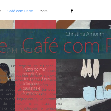
e
Café com Peixe
More
 COM PEIXE
criam um registro da culinária dos
rtesanais paulistas e fluminenses, de
culo 20 aos dias de hoje. Entrevistas,
trações e poemas constroem a memória
s tradições gastronômicas e
formações através dos tempos. As
ais antigas mostram uma cozinha
m poucos ingredientes, valorizando o
o do pescado, e as atuais uma
maior de ingredientes e temperos.