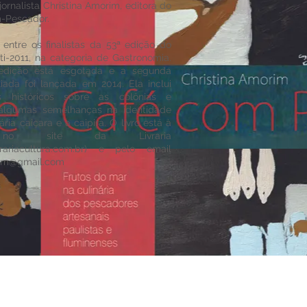
jornalista Christina Amorim, editora do
m-Pescador.
u entre os finalistas da 53ª edição do
i-2011, na categoria de Gastronomia.
 edição está esgotada e a segunda
iada foi lançada em 2014. Ela inclui
 históricos sobre as colônias e
algumas semelhanças na identidade
ária caiçara e a caipira. O livro está à
no site da Livraria
vrariacultura.com.br) e pelo email
rim@gmail.com