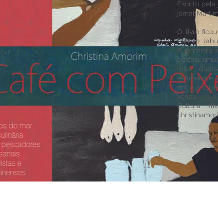
Escrito pela 
jornal Marti
O livro fico
Prêmio Jabut
A primeira
edição ampl
mais dados
estabelece 
entre a culin
venda 
Cultura (li
christinamo